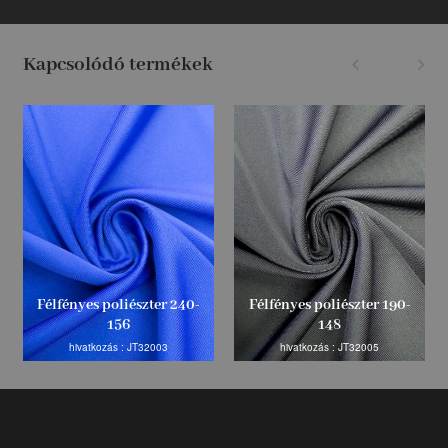
Kapcsolódó termékek
Félfényes poliészter 240-
Félfényes poliészter 190-
156
148
hivatkozás : JT32003
hivatkozás : JT32005