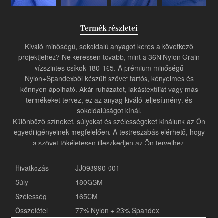
Termék részletei
Kiváló minőségű, sokoldalú anyagot keres a következő
projektjéhez? Ne keressen tovább, mint a 36N Nylon Grain
vízszintes csíkok 180-165. A prémium minőségű
Nylon+Spandexből készült szövet tartós, kényelmes és
könnyen ápolható. Akár ruházatot, lakástextíliát vagy más
termékeket tervez, ez az anyag kiváló teljesítményt és
sokoldalúságot kínál.
Különböző színeket, súlyokat és szélességeket kínálunk az Ön
egyedi igényeinek megfelelően. A testreszabás elérhető, hogy
a szövet tökéletesen illeszkedjen az Ön terveihez.
Hivatkozás
JJ098990-001
Súly
180GSM
Szélesség
165CM
Összetétel
77% Nylon + 23% Spandex