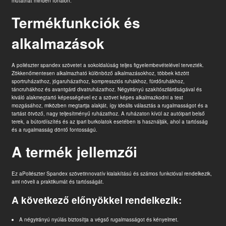
mutathat minden fonalon.
Termékfunkciók és
alkalmazások
A poliészter spandex szövetet a sokoldalúság teljes figyelembevételével tervezték.
Zökkenőmentesen alkalmazható különböző alkalmazásokhoz, többek között
sportruházathoz, jógaruházathoz, kompressziós ruhákhoz, fürdőruhákhoz,
táncruhákhoz és avantgárd divatruházathoz. Négyirányú szakítószilárdságával és
kiváló alakmegtartó képességével ez a szövet képes alkalmazkodni a test
mozgásához, miközben megtartja alakját, így ideális választás a rugalmasságot és a
tartást ötvöző, nagy teljesítményű ruházathoz. A ruházaton kívül az autóipari belső
terek, a bútordíszítés és az ipari burkolatok esetében is használják, ahol a tartósság
és a rugalmasság döntő fontosságú.
A termék jellemzői
Ez a
Poliészter Spandex szövet
innovatív kialakítású és számos funkcióval rendelkezik,
ami növeli a praktikumát és tartósságát.
A következő előnyökkel rendelkezik:
A négyirányú nyúlás biztosítja a végső rugalmasságot és kényelmet.