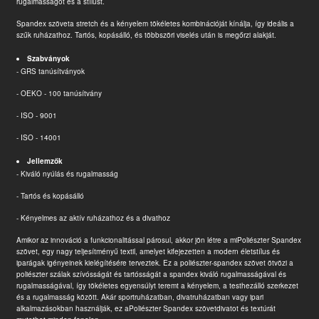
rugalmasságot és a stílust.
Spandex szövet
a stretch és a kényelem tökéletes kombinációját kínálja, így ideális a
szűk ruházathoz. Tartós, kopásálló, és többszöri viselés után is megőrzi alakját.
Szabványok
- GRS tanúsítványok
- OEKO - 100 tanúsítvány
- ISO - 9001
- ISO - 14001
Jellemzők
- Kiváló nyúlás és rugalmasság
- Tartós és kopásálló
- Kényelmes az aktív ruházathoz és a divathoz
Amikor az innováció a funkcionalitással párosul, akkor jön létre a mi
Poliészter Spandex
szövet
, egy nagy teljesítményű textil, amelyet kifejezetten a modern életstílus és
iparágak igényeinek kielégítésére terveztek. Ez a poliészter-spandex szövet ötvözi a
poliészter szálak szívósságát és tartósságát a spandex kiváló rugalmasságával és
rugalmasságával, így tökéletes egyensúlyt teremt a kényelem, a testhezálló szerkezet
és a rugalmasság között. Akár sportruházatban, divatruházatban vagy ipari
alkalmazásokban használják, ez a
Poliészter Spandex szövet
divatot és textúrát