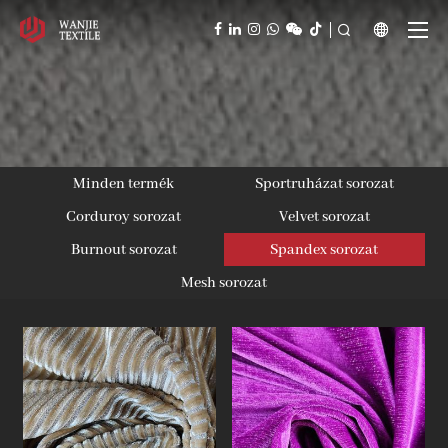



Minden termék
Sportruházat sorozat
Corduroy sorozat
Velvet sorozat
Burnout sorozat
Spandex sorozat
Mesh sorozat