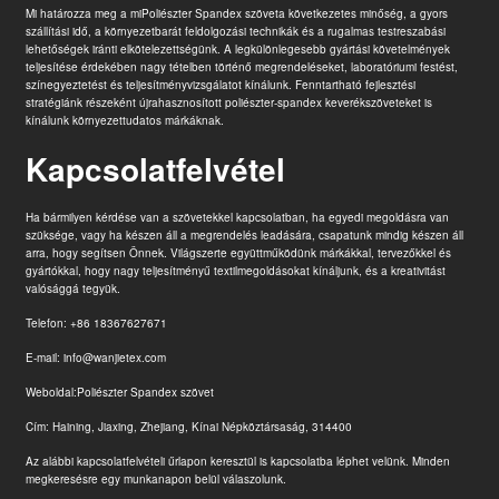
Mi határozza meg a mi
Poliészter Spandex szövet
a következetes minőség, a gyors
szállítási idő, a környezetbarát feldolgozási technikák és a rugalmas testreszabási
lehetőségek iránti elkötelezettségünk. A legkülönlegesebb gyártási követelmények
teljesítése érdekében nagy tételben történő megrendeléseket, laboratóriumi festést,
színegyeztetést és teljesítményvizsgálatot kínálunk. Fenntartható fejlesztési
stratégiánk részeként újrahasznosított poliészter-spandex keverékszöveteket is
kínálunk környezettudatos márkáknak.
Kapcsolatfelvétel
Ha bármilyen kérdése van a szövetekkel kapcsolatban, ha egyedi megoldásra van
szüksége, vagy ha készen áll a megrendelés leadására, csapatunk mindig készen áll
arra, hogy segítsen Önnek. Világszerte együttműködünk márkákkal, tervezőkkel és
gyártókkal, hogy nagy teljesítményű textilmegoldásokat kínáljunk, és a kreativitást
valósággá tegyük.
Telefon: +86 18367627671
E-mail: info@wanjietex.com
Weboldal:
Poliészter Spandex szövet
Cím: Haining, Jiaxing, Zhejiang, Kínai Népköztársaság, 314400
Az alábbi kapcsolatfelvételi űrlapon keresztül is kapcsolatba léphet velünk. Minden
megkeresésre egy munkanapon belül válaszolunk.