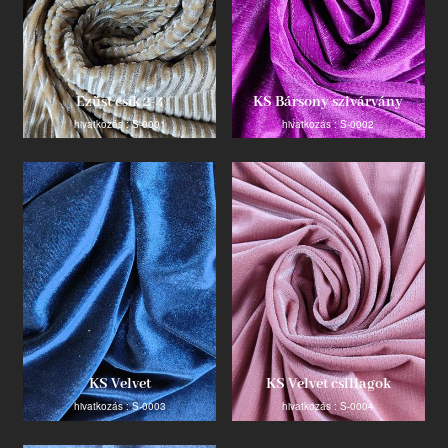
Ezüst csík 2-4
KS Bársony szivárvány
hivatkozás : S-0001
hivatkozás : S-0002
KS Velvet
KS Velvet csillagok
hivatkozás : S-0003
hivatkozás : S-0004