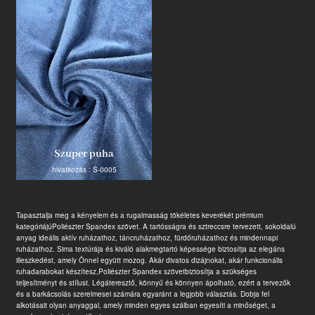
Termék
Ipari innovátor
Szuper puha
hivatkozás : S-0005
Tapasztalja meg a kényelem és a rugalmasság tökéletes keverékét prémium
kategóriájú
Poliészter Spandex szövet
. A tartósságra és sztreccsre tervezett, sokoldalú
anyag ideális aktív ruházathoz, táncruházathoz, fürdőruházathoz és mindennapi
ruházathoz. Sima textúrája és kiváló alakmegtartó képessége biztosítja az elegáns
illeszkedést, amely Önnel együtt mozog. Akár divatos dizájnokat, akár funkcionális
ruhadarabokat készítesz,
Poliészter Spandex szövet
biztosítja a szükséges
teljesítményt és stílust. Légáteresztő, könnyű és könnyen ápolható, ezért a tervezők
és a barkácsolás szerelmesei számára egyaránt a legjobb választás. Dobja fel
alkotásait olyan anyaggal, amely minden egyes szálban egyesíti a minőséget, a