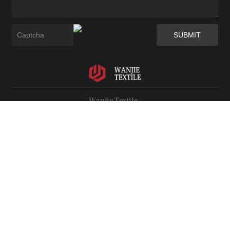
Wanjie Textile -
2007 óta a szövetinnováció újradefiniálása.
Szerzői jog © 2028 Zhejiang Wanjie Textile New Material Co., Ltd. Minden jog
fenntartva.
Webes támogatás :