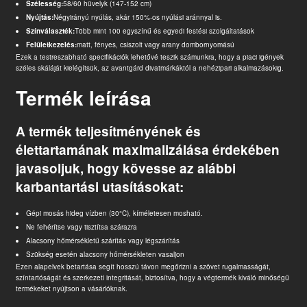
Szélesség:
58/60 hüvelyk (147-152 cm)
Nyújtás:
Négyirányú nyúlás, akár 150%-os nyúlási aránnyal is.
Színválaszték:
Több mint 100 egyszínű és egyedi festési szolgáltatások
Felületkezelés:
matt, fényes, csiszolt vagy arany dombornyomású
Ezek a testreszabható specifikációk lehetővé teszik számunkra, hogy a piaci igények
széles skáláját kielégítsük, az avantgárd divatmárkáktól a nehézipari alkalmazásokig.
Termék leírása
A termék teljesítményének és
élettartamának maximalizálása érdekében
javasoljuk, hogy kövesse az alábbi
karbantartási utasításokat:
Gépi mosás hideg vízben (30°C), kíméletesen mosható.
Ne fehérítse vagy tisztítsa szárazra
Alacsony hőmérsékletű szárítás vagy légszárítás
Szükség esetén alacsony hőmérsékleten vasaljon
Ezen alapelvek betartása segít hosszú távon megőrizni a szövet rugalmasságát,
színtartóságát és szerkezeti integritását, biztosítva, hogy a végtermék kiváló minőségű
termékeket nyújtson a vásárlóknak.