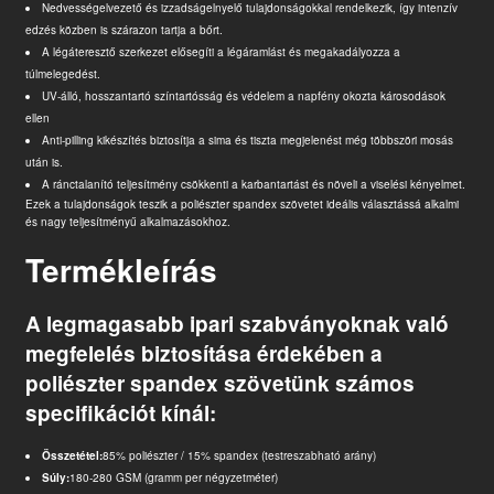
Nedvességelvezető és izzadságelnyelő tulajdonságokkal rendelkezik, így intenzív
edzés közben is szárazon tartja a bőrt.
A légáteresztő szerkezet elősegíti a légáramlást és megakadályozza a
túlmelegedést.
UV-álló, hosszantartó színtartósság és védelem a napfény okozta károsodások
ellen
Anti-pilling kikészítés biztosítja a sima és tiszta megjelenést még többszöri mosás
után is.
A ránctalanító teljesítmény csökkenti a karbantartást és növeli a viselési kényelmet.
Ezek a tulajdonságok teszik a poliészter spandex szövetet ideális választássá alkalmi
és nagy teljesítményű alkalmazásokhoz.
Termékleírás
A legmagasabb ipari szabványoknak való
megfelelés biztosítása érdekében a
poliészter spandex szövetünk számos
specifikációt kínál:
Összetétel:
85% poliészter / 15% spandex (testreszabható arány)
Súly:
180-280 GSM (gramm per négyzetméter)