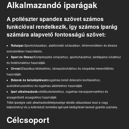
Alkalmazandó iparágak
A poliészter spandex szövet számos
funkcióval rendelkezik, így számos iparág
számára alapvető fontosságú szövet:
Ruhaipar:
Sportruházatban, alakformáló ruházatban, fehérneműkben és divatos
sorozatokban használatos.
Sport és fitnesz:
Kompressziós ruházathoz, sportruházathoz, kerékpáros ruhákhoz
és fürdőruhákhoz használják.
Orvosi:
Elasztikus kötésekhez, támasztóruhákhoz és ortopédiai merevítőkhöz
használják.
Bútorok és belsőépítészet:
rugalmas belső dekoratív borításokhoz,
autóüléshuzatokhoz és rugalmas alátétekhez használják
Ipari alkalmazások:
védőburkolatokhoz, rugalmas transzparensekhez és
anyagerősítő anyagokhoz használják
Több iparágra való alkalmazkodóképessége ideális választássá teszi a nagy
teljesítményt és a különböző termelési igények kielégítését kereső gyártók számára.
Célcsoport