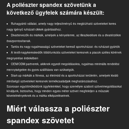
A poliészter spandex szövetünk a
következő ügyfelek számára készült:
Ruhagyártó vállalat, amely nagy teljesítményű és megbízható szöveteket keres
nagy igényű ruházati cikkek gyártásához.
Divattervezők és márkák, amelyek a kényelemre, az illeszkedésre és a divatérzékre
összpontosítanak.
Tartós és nagy rugalmasságú szöveteket kereső sportruházat- és ruházati gyártók
A textil-nagykereskedők többfunkciós szöveteket keresnek a piacok széles körének
megnyerése érdekében
OEM/ODM partnerek, akiknek egyedi megoldásokra, rugalmas minimális rendelési
mennyiségekre és gyors szállításra van szükségük.
Start-up márkák a fitness, az életmód és a sportruházat területén, amelyek kiváló
minőségű szöveteket keresnek termékcsaládjaik meghatározásához.
Szorosan együttműködünk ügyfeleinkkel, hogy személyre szabott szövetmegoldásokat
kínáljunk, biztosítva, hogy minden egyes méter szövet megfeleljen a műszaki
követelményeknek és a márka elképzeléseinek.
Miért válassza a poliészter
spandex szövetet