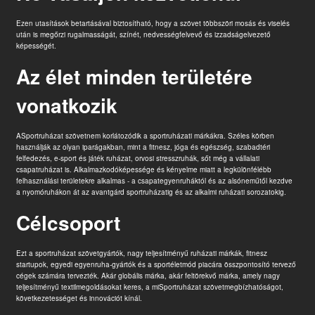
Ezen utasítások betartásával biztosítható, hogy a szövet többszöri mosás és viselés
után is megőrzi rugalmasságát, színét, nedvességfelvevő és izzadságelvezető
képességét.
Az élet minden területére
vonatkozik
A
Sportruházat szövet
nem korlátozódik a sportruházati márkákra. Széles körben
használják az olyan iparágakban, mint a fitnesz, jóga és egészség, szabadtéri
felfedezés, e-sport és játék ruházat, orvosi stresszruhák, sőt még a vállalati
csapatruházat is. Alkalmazkodóképessége és kényelme miatt a legkülönfélébb
felhasználási területekre alkalmas - a csapategyenruháktól és az alsóneműtől kezdve
a nyomóruhákon át az avantgárd sportruházatig és az alkalmi ruházati sorozatokig.
Célcsoport
Ezt a sportruházat szövetgyártók, nagy teljesítményű ruházati márkák, fitnesz
startupok, egyedi egyenruha-gyártók és a sportéletmód piacára összpontosító tervező
cégek számára tervezték. Akár globális márka, akár feltörekvő márka, amely nagy
teljesítményű textilmegoldásokat keres, a mi
Sportruházat szövet
megbízhatóságot,
következetességet és innovációt kínál.