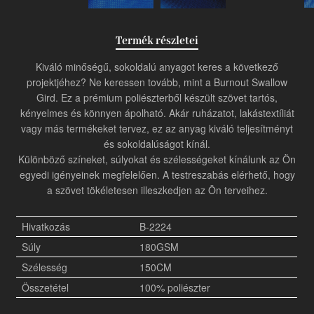
Termék részletei
Kiváló minőségű, sokoldalú anyagot keres a következő
projektjéhez? Ne keressen tovább, mint a Burnout Swallow
Gird. Ez a prémium poliészterből készült szövet tartós,
kényelmes és könnyen ápolható. Akár ruházatot, lakástextíliát
vagy más termékeket tervez, ez az anyag kiváló teljesítményt
és sokoldalúságot kínál.
Különböző színeket, súlyokat és szélességeket kínálunk az Ön
egyedi igényeinek megfelelően. A testreszabás elérhető, hogy
a szövet tökéletesen illeszkedjen az Ön terveihez.
Hivatkozás
B-2224
Súly
180GSM
Szélesség
150CM
Összetétel
100% poliészter