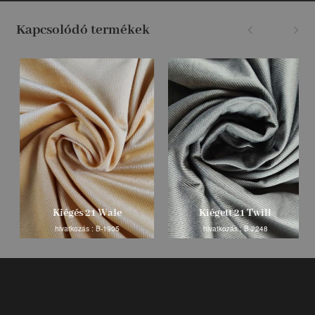
Kapcsolódó termékek
Kiégés 21 Wale
Kiégett 21 Twill
hivatkozás : B-1905
hivatkozás : B-2248