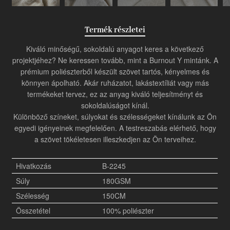
Termék részletei
Kiváló minőségű, sokoldalú anyagot keres a következő
projektjéhez? Ne keressen tovább, mint a Burnout Y mintánk. A
prémium poliészterből készült szövet tartós, kényelmes és
könnyen ápolható. Akár ruházatot, lakástextíliát vagy más
termékeket tervez, ez az anyag kiváló teljesítményt és
sokoldalúságot kínál.
Különböző színeket, súlyokat és szélességeket kínálunk az Ön
egyedi igényeinek megfelelően. A testreszabás elérhető, hogy
a szövet tökéletesen illeszkedjen az Ön terveihez.
Hivatkozás
B-2245
Súly
180GSM
Szélesség
150CM
Összetétel
100% poliészter