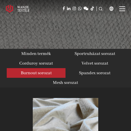



Minden termék
Sportruházat sorozat
Corduroy sorozat
Velvet sorozat
Burnout sorozat
Spandex sorozat
Mesh sorozat