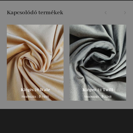
Kapcsolódó termékek
Kiégés 21 Wale
Kiégett 21 Twill
hivatkozás : B-1905
hivatkozás : B-2248