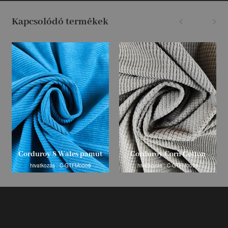
Kapcsolódó termékek
Corduroy 8 Wales pamut
Corduroy Corn Cotton
hivatkozás : C-GTFM0008
hivatkozás : C-GTFM0009