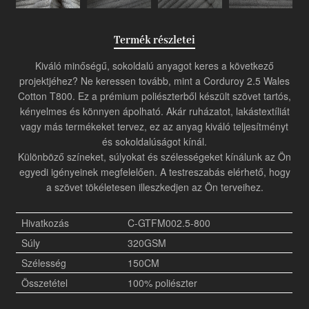
Termék részletei
Kiváló minőségű, sokoldalú anyagot keres a következő
projektjéhez? Ne keressen tovább, mint a Corduroy 2.5 Wales
Cotton T800. Ez a prémium poliészterből készült szövet tartós,
kényelmes és könnyen ápolható. Akár ruházatot, lakástextíliát
vagy más termékeket tervez, ez az anyag kiváló teljesítményt
és sokoldalúságot kínál.
Különböző színeket, súlyokat és szélességeket kínálunk az Ön
egyedi igényeinek megfelelően. A testreszabás elérhető, hogy
a szövet tökéletesen illeszkedjen az Ön terveihez.
Hivatkozás
C-GTFM002.5-800
Súly
320GSM
Szélesség
150CM
Összetétel
100% poliészter