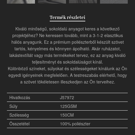
Termék részletei
Kiváló minőségű, sokoldalú anyagot keres a következő
projektjéhez? Ne keressen tovább, mint a 3-1-2 elasztikus
hálós anyagunk. Ez a prémium poliészterből készült szövet
tartós, kényelmes és könnyen ápolható. Akár ruházatot,
lakástextíliát vagy más termékeket tervez, ez az anyag kiváló
teljesítményt és sokoldalúságot kínál.
Különböző színeket, súlyokat és szélességeket kínálunk az Ön
egyedi igényeinek megfelelően. A testreszabás elérhető, hogy
a szövet tökéletesen illeszkedjen az Ön terveihez.
Hivatkozás
J57972
Súly
125GSM
Szélesség
150CM
Összetétel
100% poliészter