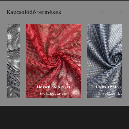
Kapcsolódó termékek
Hosszú háló 2-2-1
Hosszú háló 2-2-2-2
hivatkozás : J24889
hivatkozás : J30523