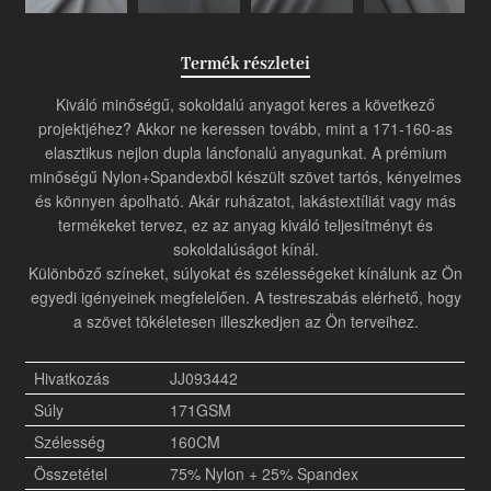
Termék részletei
Kiváló minőségű, sokoldalú anyagot keres a következő
projektjéhez? Akkor ne keressen tovább, mint a 171-160-as
elasztikus nejlon dupla láncfonalú anyagunkat. A prémium
minőségű Nylon+Spandexből készült szövet tartós, kényelmes
és könnyen ápolható. Akár ruházatot, lakástextíliát vagy más
termékeket tervez, ez az anyag kiváló teljesítményt és
sokoldalúságot kínál.
Különböző színeket, súlyokat és szélességeket kínálunk az Ön
egyedi igényeinek megfelelően. A testreszabás elérhető, hogy
a szövet tökéletesen illeszkedjen az Ön terveihez.
Hivatkozás
JJ093442
Súly
171GSM
Szélesség
160CM
Összetétel
75% Nylon + 25% Spandex