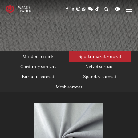



Minden termék
Sportruházat sorozat
Corduroy sorozat
Velvet sorozat
Burnout sorozat
Spandex sorozat
Mesh sorozat