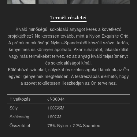
Termék részletei
Kiváló minőségű, sokoldalú anyagot keres a következő
projektjéhez? Ne keressen tovább, mint a Nylon Exquisite Grid.
A prémium minőségű Nylon+Spandexből készült szövet tartós,
kényelmes és könnyen ápolható. Akár ruházatot, lakástextíliát
vagy más termékeket tervez, ez az anyag kiváló teljesítményt
és sokoldalúságot kínál.
Különböző színeket, súlyokat és szélességeket kínálunk az Ön
egyedi igényeinek megfelelően. A testreszabás elérhető, hogy
a szövet tökéletesen illeszkedjen az Ön terveihez.
Hivatkozás
JN36044
Súly
160GSM
Szélesség
160CM
Összetétel
78% Nylon + 22% Spandex