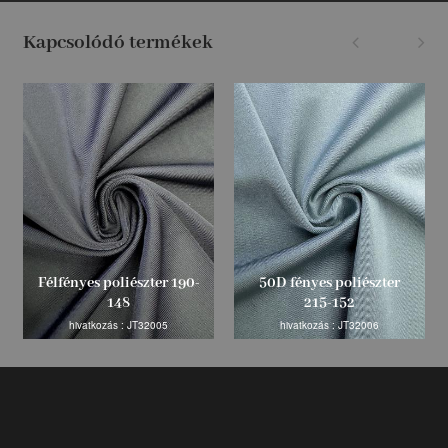
Kapcsolódó termékek
Félfényes poliészter 190-
50D fényes poliészter
148
215-152
hivatkozás : JT32005
hivatkozás : JT32006