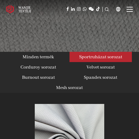



Minden termék
Sportruházat sorozat
Corduroy sorozat
Velvet sorozat
Burnout sorozat
Spandex sorozat
Mesh sorozat