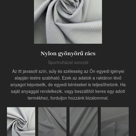
Termék
Ipari innovátor
Nylon gyönyörű rács
Sportruházat sorozat
Az itt javasolt szín, súly és szélesség az Ön egyedi igényei
alapján testre szabható. Ezek az adatok a raktáron lévő
anyagot képviselik, de egyedi kéréseket is teljesíthetünk. Ha
saját anyaggal rendelkezik, vagy beszállítót keres egy adott
termékhez, forduljon hozzánk bizalommal.