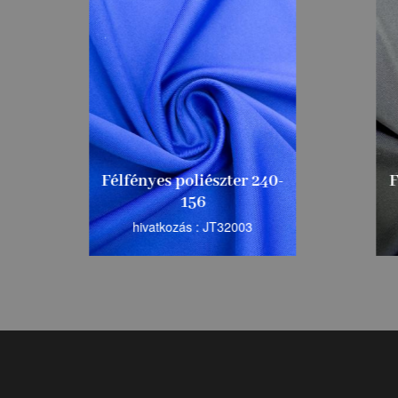
Félfényes poliészter 240-
Félf
156
hivatkozás : JT32003