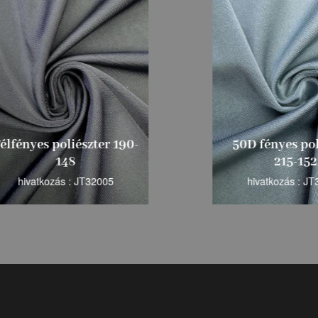
ényes poliészter 190-
50D fényes poliés
148
215-152
hivatkozás : JT32005
hivatkozás : JT3200