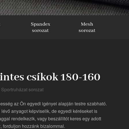
t
Spandex
Mesh
sorozat
sorozat
intes csíkok 180-160
Sportruházat sorozat
zélesség az Ön egyedi igényei alapján testre szabható.
 lévő anyagot képviselik, de egyedi kéréseket is
aggal rendelkezik, vagy beszállítót keres egy adott
, forduljon hozzánk bizalommal.