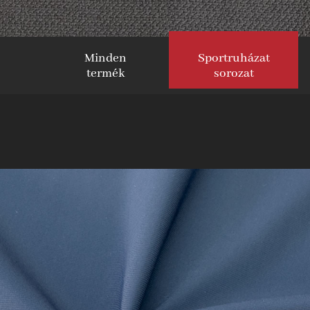
Minden
Sportruházat
termék
sorozat