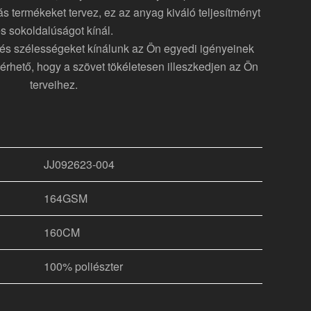
más termékeket tervez, ez az anyag kiváló teljesítményt
s sokoldalúságot kínál.
 és szélességeket kínálunk az Ön egyedi igényeinek
érhető, hogy a szövet tökéletesen illeszkedjen az Ön
terveihez.
JJ092623-004
164GSM
160CM
100% poliészter