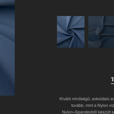
T
Kiváló minőségű, sokoldalú a
tovább, mint a Nylon v
Nylon+Spandexből készült sz