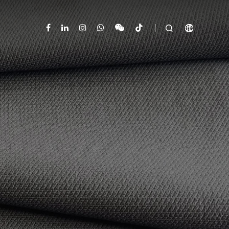


