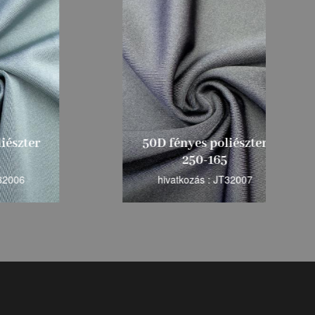
zter
50D fényes poliészter
250-165
6
hivatkozás : JT32007