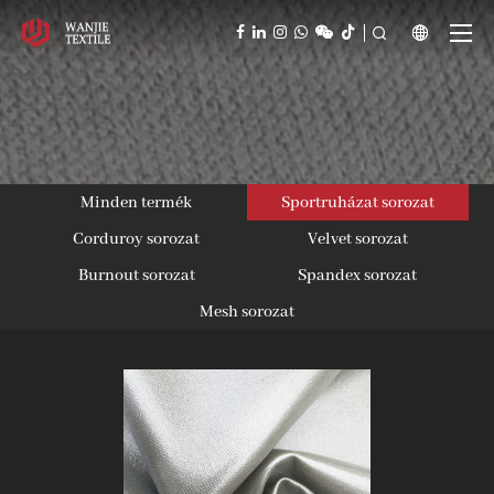



Minden termék
Sportruházat sorozat
Corduroy sorozat
Velvet sorozat
Burnout sorozat
Spandex sorozat
Mesh sorozat