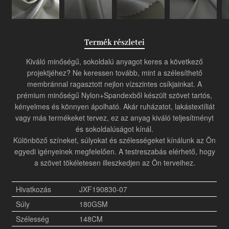
Termék részletei
Kiváló minőségű, sokoldalú anyagot keres a következő
projektjéhez? Ne keressen tovább, mint a szélesíthető
membránnal ragasztott nejlon vízszintes csíkjainkat. A
prémium minőségű Nylon+Spandexből készült szövet tartós,
kényelmes és könnyen ápolható. Akár ruházatot, lakástextíliát
vagy más termékeket tervez, ez az anyag kiváló teljesítményt
és sokoldalúságot kínál.
Különböző színeket, súlyokat és szélességeket kínálunk az Ön
egyedi igényeinek megfelelően. A testreszabás elérhető, hogy
a szövet tökéletesen illeszkedjen az Ön terveihez.
Hivatkozás
JXF190830-07
Súly
180GSM
Szélesség
148CM