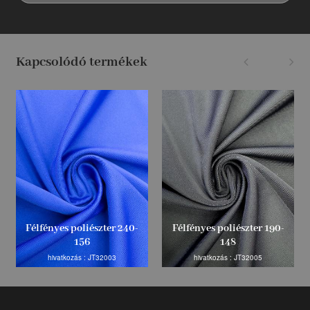
Kapcsolódó termékek
Félfényes poliészter 240-
Félfényes poliészter 190-
156
148
hivatkozás : JT32003
hivatkozás : JT32005