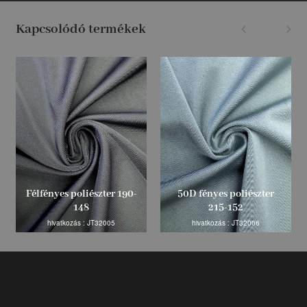
Kapcsolódó termékek
Félfényes poliészter 190-
50D fényes poliészter
148
215-152
hivatkozás : JT32005
hivatkozás : JT32006