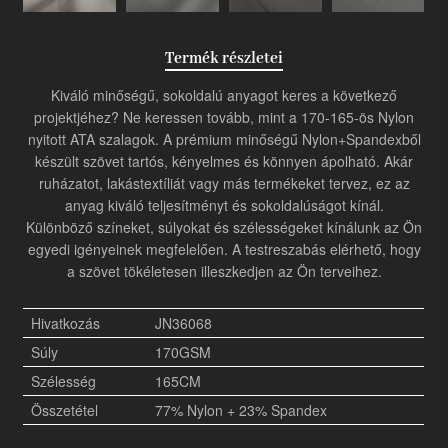
Termék részletei
Kiváló minőségű, sokoldalú anyagot keres a következő
projektjéhez? Ne keressen tovább, mint a 170-165-ös Nylon
nyitott ATA szalagok. A prémium minőségű Nylon+Spandexből
készült szövet tartós, kényelmes és könnyen ápolható. Akár
ruházatot, lakástextíliát vagy más termékeket tervez, ez az
anyag kiváló teljesítményt és sokoldalúságot kínál.
Különböző színeket, súlyokat és szélességeket kínálunk az Ön
egyedi igényeinek megfelelően. A testreszabás elérhető, hogy
a szövet tökéletesen illeszkedjen az Ön terveihez.
Hivatkozás
JN36068
Súly
170GSM
Szélesség
165CM
Összetétel
77% Nylon + 23% Spandex