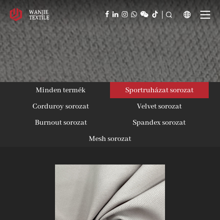



Minden termék
Sportruházat sorozat
Corduroy sorozat
Velvet sorozat
Burnout sorozat
Spandex sorozat
Mesh sorozat