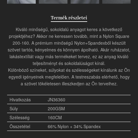
Termék részletei
Kiváló minőségű, sokoldalú anyagot keres a következő
projektjéhez? Akkor ne keressen tovább, mint a Nylon Square
200-160. A prémium minőségű Nylon+Spandexből készült
szövet tartós, kényelmes és könnyen ápolható. Akár ruházatot,
lakástextíliát vagy más termékeket tervez, ez az anyag kiváló
teljesítményt és sokoldalúságot kínál.
Különböző színeket, súlyokat és szélességeket kínálunk az Ön
egyedi igényeinek megfelelően. A testreszabás elérhető, hogy
a szövet tökéletesen illeszkedjen az Ön terveihez.
Hivatkozás
JN36360
Súly
200GSM
Szélesség
160CM
Összetétel
66% Nylon + 34% Spandex