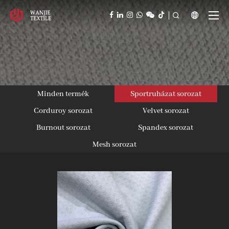



Minden termék
Sportruházat sorozat
Corduroy sorozat
Velvet sorozat
Burnout sorozat
Spandex sorozat
Mesh sorozat