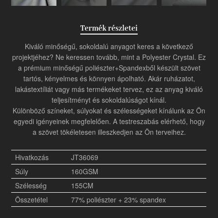
Termék részletei
Kiváló minőségű, sokoldalú anyagot keres a következő
projektjéhez? Ne keressen tovább, mint a Polyester Crystal. Ez
a prémium minőségű poliészter+Spandexből készült szövet
tartós, kényelmes és könnyen ápolható. Akár ruházatot,
lakástextíliát vagy más termékeket tervez, ez az anyag kiváló
teljesítményt és sokoldalúságot kínál.
Különböző színeket, súlyokat és szélességeket kínálunk az Ön
egyedi igényeinek megfelelően. A testreszabás elérhető, hogy
a szövet tökéletesen illeszkedjen az Ön terveihez.
Hivatkozás
JT36069
Súly
160GSM
Szélesség
155CM
Összetétel
77% poliészter + 23% spandex