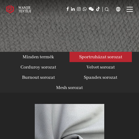



Minden termék
Sportruházat sorozat
Corduroy sorozat
Velvet sorozat
Burnout sorozat
Spandex sorozat
Mesh sorozat