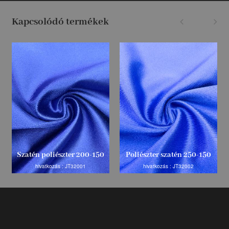
Kapcsolódó termékek
Szatén poliészter 200-150
Poliészter szatén 250-150
hivatkozás : JT32001
hivatkozás : JT32002