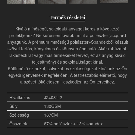
Termék részletei
Kiváló minőségű, sokoldalú anyagot keres a következő
projektjéhez? Ne keressen tovább, mint a poliészter jacquard
anyagunk. A prémium minőségű poliészter+Spandexből készült
szövet tartós, kényelmes és könnyen ápolható. Akár ruházatot,
lakástextíliát vagy más termékeket tervez, ez az anyag kiváló
teljesítményt és sokoldalúságot kínál.
Különböző színeket, súlyokat és szélességeket kínálunk az Ön
egyedi igényeinek megfelelően. A testreszabás elérhető, hogy
a szövet tökéletesen illeszkedjen az Ön terveihez.
Hivatkozás
J24031-2
Súly
130GSM
Szélesség
167CM
Összetétel
87% poliészter + 13% spandex