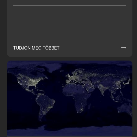
TUDJON MEG TÖBBET
