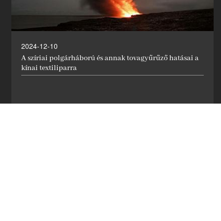
2024-12-10
A szíriai polgárháború és annak tovagyűrűző hatásai a
kínai textiliparra
TUDJON MEG TÖBBET

1
2
3
4
5
6
7
8
9