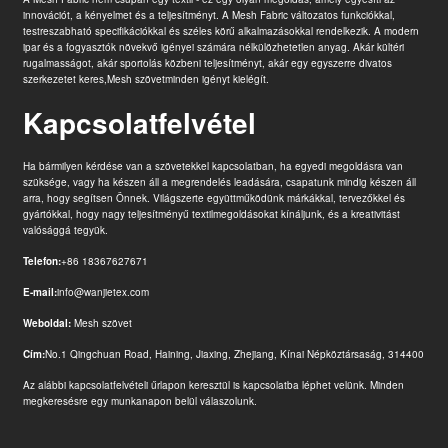
innovációt, a kényelmet és a teljesítményt. A Mesh Fabric változatos funkciókkal,
testreszabható specifikációkkal és széles körű alkalmazásokkal rendelkezik. A modern
ipar és a fogyasztók növekvő igényei számára nélkülözhetetlen anyag. Akár kültéri
rugalmasságot, akár sportolás közbeni teljesítményt, akár egy egyszerre divatos
szerkezetet keres,
Mesh szövet
minden igényt kielégít.
Kapcsolatfelvétel
Ha bármilyen kérdése van a szövetekkel kapcsolatban, ha egyedi megoldásra van
szüksége, vagy ha készen áll a megrendelés leadására, csapatunk mindig készen áll
arra, hogy segítsen Önnek. Világszerte együttműködünk márkákkal, tervezőkkel és
gyártókkal, hogy nagy teljesítményű textilmegoldásokat kínáljunk, és a kreativitást
valósággá tegyük.
Telefon:
+86 18367627671
E-mail:
info@wanjietex.com
Weboldal:
Mesh szövet
Cím:
No.1 Qingchuan Road, Haining, Jiaxing, Zhejiang, Kínai Népköztársaság, 314400
Az alábbi kapcsolatfelvételi űrlapon keresztül is kapcsolatba léphet velünk. Minden
megkeresésre egy munkanapon belül válaszolunk.