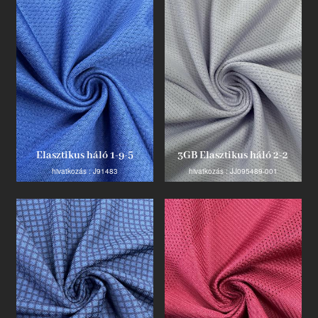
Termék
Ipari innovátor
Elasztikus háló 1-9-5
3GB Elasztikus háló 2-2
hivatkozás : J91483
hivatkozás : JJ095489-001