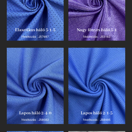
Elasztikus háló 5-1-5
Nagy fényes háló 5-1
hivatkozás : J57687
hivatkozás : J53163
Lapos háló 2-4-0
Lapos háló 2-1-5
hivatkozás : J58082
hivatkozás : J58495