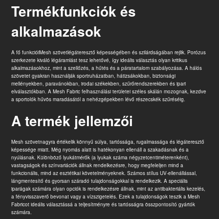
Termékfunkciók és
alkalmazások
A fő funkciói
Mesh szövet
légáteresztő képességében és szilárdságában rejlik. Porózus
szerkezete kiváló légáramlást tesz lehetővé, így ideális választás olyan kritikus
alkalmazásokhoz, mint a szellőzés, a hűtés és a páratartalom szabályozása. A hálós
szövetet gyakran használják sportruházatban, hátizsákokban, biztonsági
mellényekben, paravánokban, irodai székekben, szűrőrendszerekben és ipari
elválasztókban. A Mesh Fabric felhasználási területei széles skálán mozognak, kezdve
a sportolók hűvös maradásától a nehézgépekben lévő részecskék szűréséig.
A termék jellemzői
Mesh szövet
nagyra értékelik könnyű súlya, tartóssága, rugalmassága és légáteresztő
képessége miatt. Még nyomás alatt is hatékonyan ellenáll a szakadásnak és a
nyúlásnak. Különböző lyukátmérők (a lyukak száma négyzetcentiméterenként),
vastagságok és színvariációk állnak rendelkezésre, hogy megfeleljen mind a
funkcionális, mind az esztétikai követelményeknek. Számos stílus UV-ellenállással,
lángmentesítő és gyorsan száradó tulajdonságokkal is rendelkezik. A speciális
iparágak számára olyan opciók is rendelkezésre állnak, mint az antibakteriális kezelés,
a fényvisszaverő bevonat vagy a vízszigetelés. Ezek a tulajdonságok teszik a Mesh
Fabricot ideális választássá a teljesítményre és tartósságra összpontosító gyártók
számára.