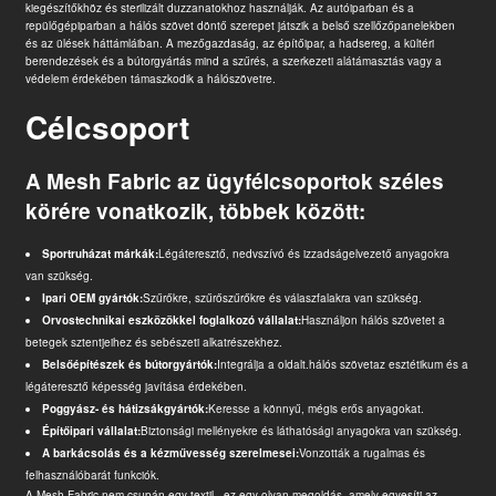
kiegészítőkhöz és sterilizált duzzanatokhoz használják. Az autóiparban és a
repülőgépiparban a hálós szövet döntő szerepet játszik a belső szellőzőpanelekben
és az ülések háttámláiban. A mezőgazdaság, az építőipar, a hadsereg, a kültéri
berendezések és a bútorgyártás mind a szűrés, a szerkezeti alátámasztás vagy a
védelem érdekében támaszkodik a hálószövetre.
Célcsoport
A Mesh Fabric az ügyfélcsoportok széles
körére vonatkozik, többek között:
Sportruházat márkák:
Légáteresztő, nedvszívó és izzadságelvezető anyagokra
van szükség.
Ipari OEM gyártók:
Szűrőkre, szűrőszűrőkre és válaszfalakra van szükség.
Orvostechnikai eszközökkel foglalkozó vállalat:
Használjon hálós szövetet a
betegek sztentjeihez és sebészeti alkatrészekhez.
Belsőépítészek és bútorgyártók:
Integrálja a oldalt.
hálós szövet
az esztétikum és a
légáteresztő képesség javítása érdekében.
Poggyász- és hátizsákgyártók:
Keresse a könnyű, mégis erős anyagokat.
Építőipari vállalat:
Biztonsági mellényekre és láthatósági anyagokra van szükség.
A barkácsolás és a kézművesség szerelmesei:
Vonzották a rugalmas és
felhasználóbarát funkciók.
A Mesh Fabric nem csupán egy textil - ez egy olyan megoldás, amely egyesíti az