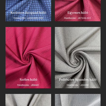
Kationos Jacquad háló
Egyenes háló
hivatkozás : JJ094485-003
hivatkozás : J97249-001
Széles háló
Poliészter Spandex háló
hivatkozás : J99481
hivatkozás : J24030