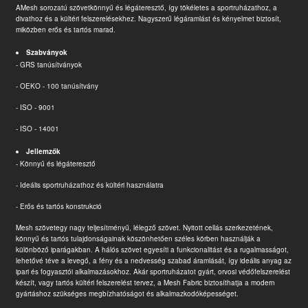
A
Mesh sorozatú szövet
könnyű és légáteresztő, így tökéletes a sportruházathoz, a
divathoz és a kültéri felszerelésekhez. Nagyszerű légáramlást és kényelmet biztosít,
miközben erős és tartós marad.
Szabványok
- GRS tanúsítványok
- OEKO - 100 tanúsítvány
- ISO - 9001
- ISO - 14001
Jellemzők
- Könnyű és légáteresztő
- Ideális sportruházathoz és kültéri használatra
- Erős és tartós konstrukció
Mesh szövet
egy nagy teljesítményű, lélegző szövet. Nyitott cellás szerkezetének,
könnyű és tartós tulajdonságainak köszönhetően széles körben használják a
különböző iparágakban. A hálós szövet egyesíti a funkcionalitást és a rugalmasságot,
lehetővé téve a levegő, a fény és a nedvesség szabad áramlását, így ideális anyag az
ipari és fogyasztói alkalmazásokhoz. Akár sportruházatot gyárt, orvosi védőfelszerelést
készít, vagy tartós kültéri felszerelést tervez, a Mesh Fabric biztosíthatja a modern
gyártáshoz szükséges megbízhatóságot és alkalmazkodóképességet.