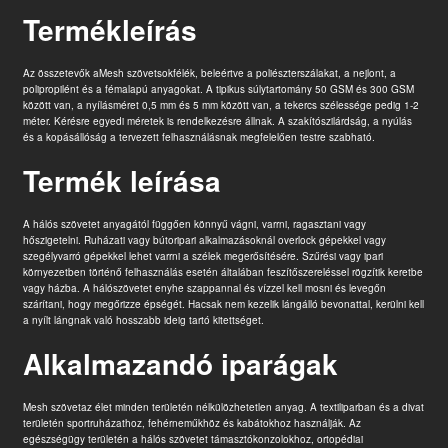
Termékleírás
Az összetevők a
Mesh szövet
sokfélék, beleértve a poliészterszálakat, a nejlont, a
polipropilént és a fémalapú anyagokat. A tipikus súlytartomány 50 GSM és 300 GSM
között van, a nyílásméret 0,5 mm és 5 mm között van, a tekercs szélessége pedig 1-2
méter. Kérésre egyedi méretek is rendelkezésre állnak. A szakítószilárdság, a nyúlás
és a kopásállóság a tervezett felhasználásnak megfelelően testre szabható.
Termék leírása
A hálós szövetet anyagától függően könnyű vágni, varrni, ragasztani vagy
hőszigetelni. Ruházati vagy bútoripari alkalmazásoknál overlock gépekkel vagy
szegélyvarró gépekkel lehet varrni a szélek megerősítésére. Szűrési vagy ipari
környezetben történő felhasználás esetén általában feszítőszereléssel rögzítik keretbe
vagy házba. A hálószövetet enyhe szappannal és vízzel kell mosni és levegőn
szárítani, hogy megőrizze épségét. Hacsak nem kezelik lángálló bevonattal, kerülni kell
a nyílt lángnak való hosszabb ideig tartó kitettséget.
Alkalmazandó iparágak
Mesh szövet
az élet minden területén nélkülözhetetlen anyag. A textiliparban és a divat
területén sportruházathoz, fehérneműkhöz és kabátokhoz használják. Az
egészségügy területén a hálós szövetet támasztókonzolokhoz, ortopédiai