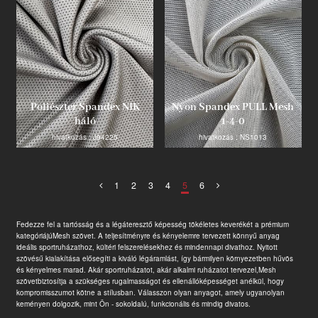
Poliészter Spandex NIK
Nyon Spandex PULL Mesh
háló
1-4-0
hivatkozás : J94225
hivatkozás : NS1013
1
2
3
4
5
6
Fedezze fel a tartósság és a légáteresztő képesség tökéletes keverékét a prémium
kategóriájú
Mesh szövet
. A teljesítményre és kényelemre tervezett könnyű anyag
ideális sportruházathoz, kültéri felszerelésekhez és mindennapi divathoz. Nyitott
szövésű kialakítása elősegíti a kiváló légáramlást, így bármilyen környezetben hűvös
és kényelmes marad. Akár sportruházatot, akár alkalmi ruházatot tervezel,
Mesh
szövet
biztosítja a szükséges rugalmasságot és ellenállóképességet anélkül, hogy
kompromisszumot kötne a stílusban. Válasszon olyan anyagot, amely ugyanolyan
keményen dolgozik, mint Ön - sokoldalú, funkcionális és mindig divatos.