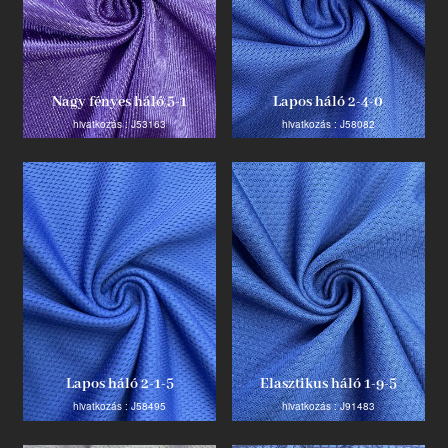
Termék
Nagy fényes háló 5-1
Lapos háló 2-4-0
Ipari innovátor
hivatkozás : J53163
hivatkozás : J58082
Lapos háló 2-1-5
Elasztikus háló 1-9-5
hivatkozás : J58495
hivatkozás : J91483