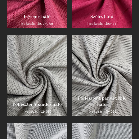
Egyenes háló
Széles háló
hivatkozás : J97249-001
hivatkozás : J99481
Poliészter Spandex NIK
Poliészter Spandex háló
háló
hivatkozás : J24030
hivatkozás : J94225