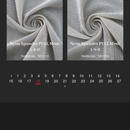
Nyon Spandex PULL Mesh
Nyon Spandex PULL Mesh
1-4-0
1-8-0
hivatkozás : NS1013
hivatkozás : NS1014
1
2
3
4
5
6
7
8
9
10
11
12
13
14
15
16
17
18
19
20
21
22
23
24
25
26
27