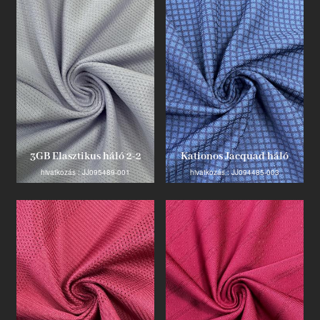
3GB Elasztikus háló 2-2
Kationos Jacquad háló
hivatkozás : JJ095489-001
hivatkozás : JJ094485-003