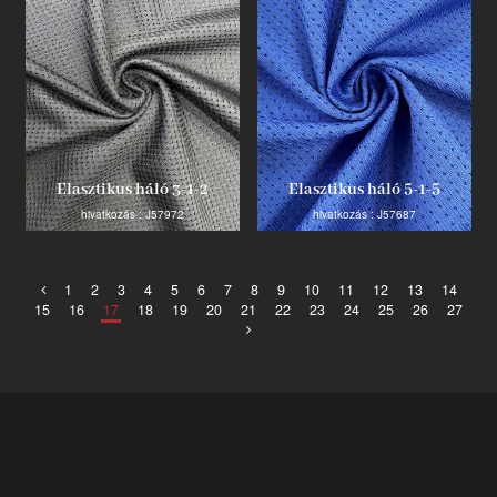
Elasztikus háló 3-1-2
Elasztikus háló 5-1-5
hivatkozás : J57972
hivatkozás : J57687
1
2
3
4
5
6
7
8
9
10
11
12
13
14
15
16
17
18
19
20
21
22
23
24
25
26
27