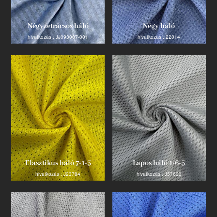
Négyzetrácsos háló
Négy háló
hivatkozás : JJ093007-001
hivatkozás : 22014
Elasztikus háló 7-1-5
Lapos háló 1-6-5
hivatkozás : J23784
hivatkozás : J57633