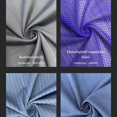
Hatszögletű rugalmas
Kationos háló
háló
hivatkozás : WJC0010
hivatkozás : J68095