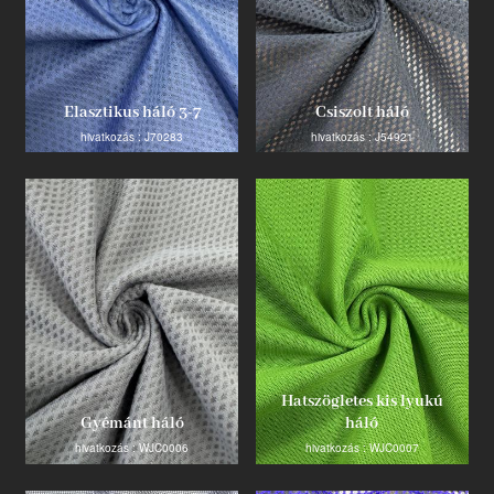
Termék
Elasztikus háló 3-7
Csiszolt háló
Ipari innovátor
hivatkozás : J70283
hivatkozás : J54921
Hatszögletes kis lyukú
Gyémánt háló
háló
hivatkozás : WJC0006
hivatkozás : WJC0007