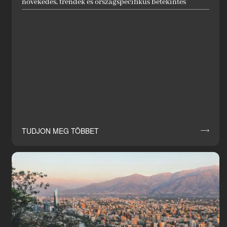
növekedés, trendek és országspecifikus betekintés
TUDJON MEG TÖBBET
