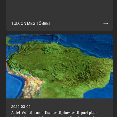
TUDJON MEG TÖBBET

Hírek
Ipari innovátor
2025-03-05
A dél- és latin-amerikai textilpiac: textilipari piac: